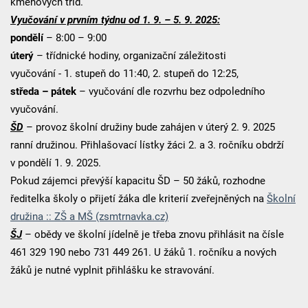
kmenových tříd.
Vyučování v prvním týdnu od 1. 9. – 5. 9. 2025:
pondělí
– 8:00 – 9:00
úterý
– třídnické hodiny, organizační záležitosti
vyučování - 1. stupeň do 11:40, 2. stupeň do 12:25,
středa – pátek
– vyučování dle rozvrhu bez odpoledního
vyučování.
ŠD
– provoz školní družiny bude zahájen v úterý 2. 9. 2025
ranní družinou. Přihlašovací lístky žáci 2. a 3. ročníku obdrží
v pondělí 1. 9. 2025.
Pokud zájemci převýší kapacitu ŠD – 50 žáků, rozhodne
ředitelka školy o přijetí žáka dle kriterií zveřejněných na
Školní
družina :: ZŠ a MŠ (zsmtrnavka.cz)
ŠJ
– obědy ve školní jídelně je třeba znovu přihlásit na čísle
461 329 190 nebo 731 449 261. U žáků 1. ročníku a nových
žáků je nutné vyplnit přihlášku ke stravování.