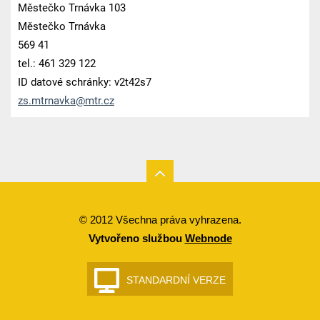
Městečko Trnávka 103
Městečko Trnávka
569 41
tel.: 461 329 122
ID datové schránky: v2t42s7
zs.mtrna
vka@mtr.
cz
© 2012 Všechna práva vyhrazena.
Vytvořeno službou
Webnode
STANDARDNÍ VERZE