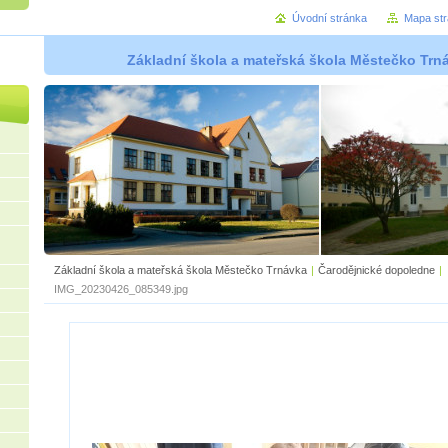
Úvodní stránka
Mapa st
Základní škola a mateřská škola Městečko Trná
Základní škola a mateřská škola Městečko Trnávka
|
Čarodějnické dopoledne
|
IMG_20230426_085349.jpg