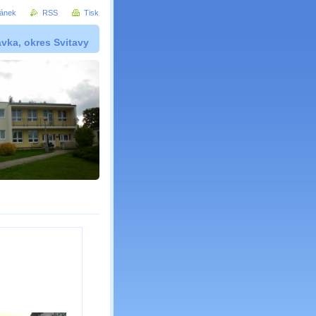
ránek
RSS
Tisk
vka, okres Svitavy