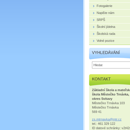
Fotogalerie
Napište nám
SRPŠ
Školní jídelna
Školská rada
Volné pozice
VYHLEDÁVÁNÍ
KONTAKT
Základní škola a mateřsk
škola Městečko Trnávka,
okres Svitavy
Městečko Trnávka 103
Městečko Trnávka
569 41
zs.mtrna
vka@mtr.
cz
tel.: 461 329 122
ID datové schránky: v2t42