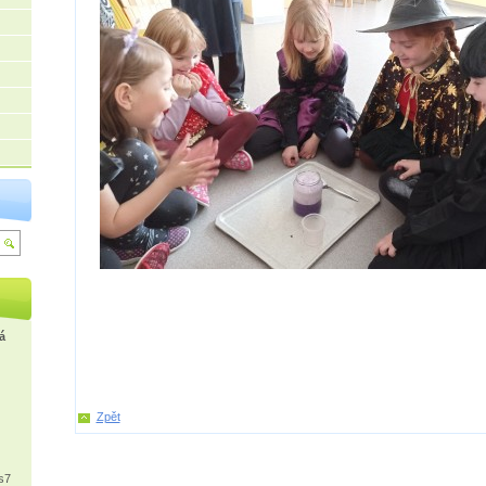
á
Zpět
s7