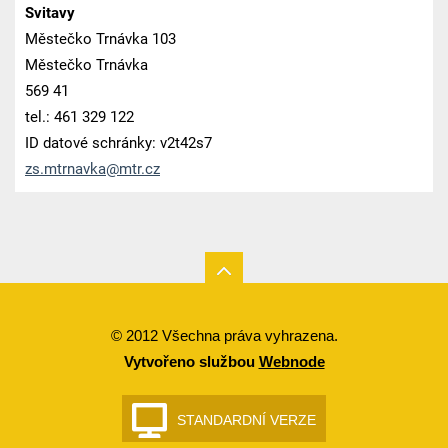
Svitavy
Městečko Trnávka 103
Městečko Trnávka
569 41
tel.: 461 329 122
ID datové schránky: v2t42s7
zs.mtrna
vka@mtr.
cz
© 2012 Všechna práva vyhrazena.
Vytvořeno službou
Webnode
STANDARDNÍ VERZE