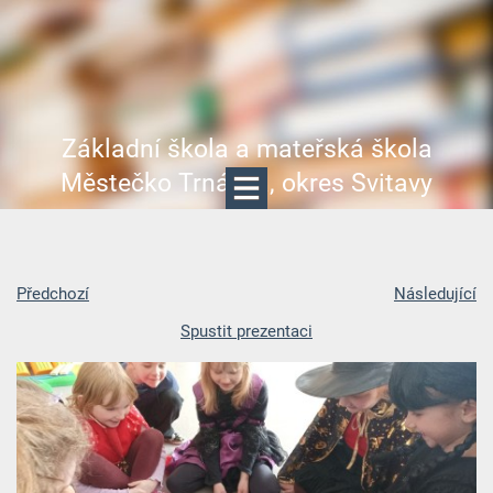
Základní škola a mateřská škola
Městečko Trnávka, okres Svitavy
Předchozí
Následující
Spustit prezentaci