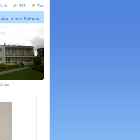
ránek
RSS
Tisk
vka, okres Svitavy
03.jpg