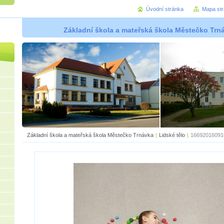
Úvodní stránka
Mapa st
Základní škola a mateřská škola Městečko Trná
Základní škola a mateřská škola Městečko Trnávka
|
Lidské tělo
|
16692016091