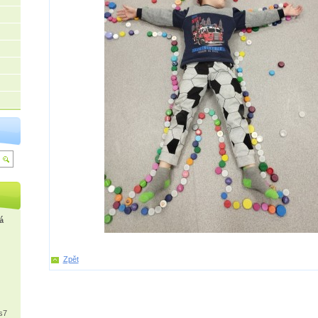
á
Zpět
s7