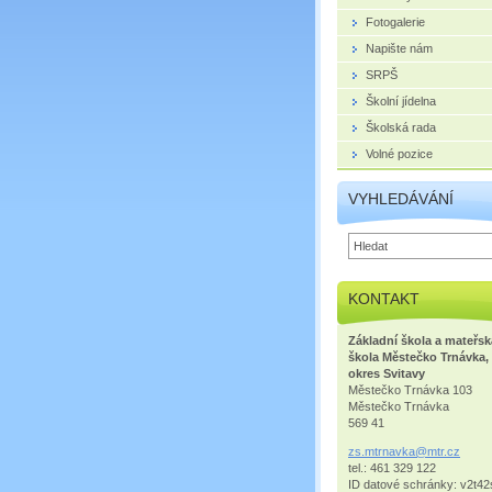
Fotogalerie
Napište nám
SRPŠ
Školní jídelna
Školská rada
Volné pozice
VYHLEDÁVÁNÍ
KONTAKT
Základní škola a mateřsk
škola Městečko Trnávka,
okres Svitavy
Městečko Trnávka 103
Městečko Trnávka
569 41
zs.mtrna
vka@mtr.
cz
tel.: 461 329 122
ID datové schránky: v2t42