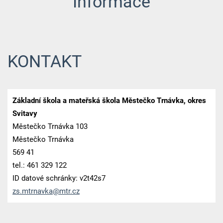
Informace
KONTAKT
Základní škola a mateřská škola Městečko Trnávka, okres
Svitavy
Městečko Trnávka 103
Městečko Trnávka
569 41
tel.: 461 329 122
ID datové schránky: v2t42s7
zs.mtrna
vka@mtr.
cz