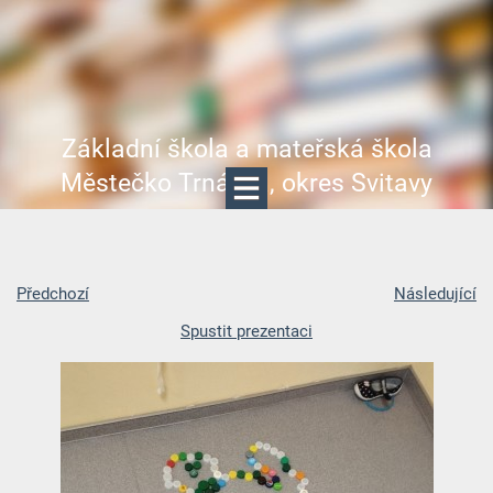
Základní škola a mateřská škola
Městečko Trnávka, okres Svitavy
Předchozí
Následující
Spustit prezentaci