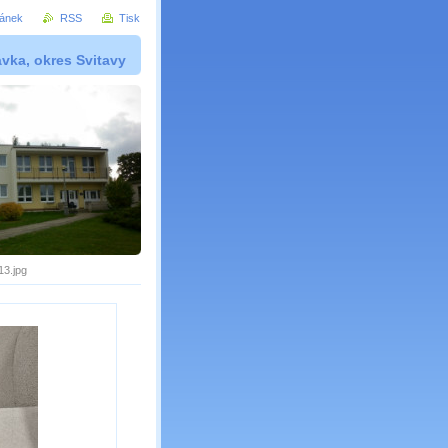
ránek
RSS
Tisk
vka, okres Svitavy
3.jpg