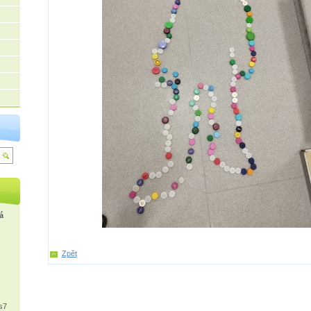
á
Zpět
s7