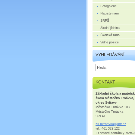
Fotogalerie
Napište nám
SRPŠ
Školní jídelna
Školská rada
Volné pozice
VYHLEDÁVÁNÍ
KONTAKT
Základní škola a mateřsk
škola Městečko Trnávka,
okres Svitavy
Městečko Trnávka 103
Městečko Trnávka
569 41
zs.mtrna
vka@mtr.
cz
tel.: 461 329 122
ID datové schránky: v2t42