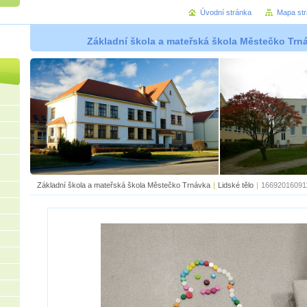
Úvodní stránka
Mapa st
Základní škola a mateřská škola Městečko Trná
Základní škola a mateřská škola Městečko Trnávka
|
Lidské tělo
|
166920160911