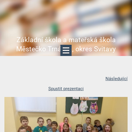
Základní škola a mateřská škola
Městečko Trnávka, okres Svitavy
Následující
Spustit prezentaci