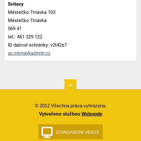
Svitavy
Městečko Trnávka 103
Městečko Trnávka
569 41
tel.: 461 329 122
ID datové schránky: v2t42s7
zs.mtrna
vka@mtr.
cz
© 2012 Všechna práva vyhrazena.
Vytvořeno službou
Webnode
STANDARDNÍ VERZE