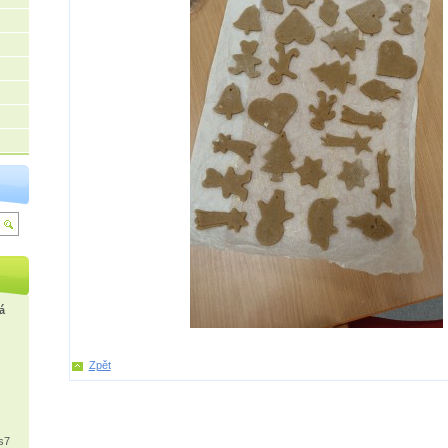
á
Zpět
s7