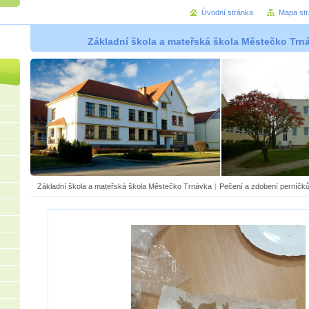
Úvodní stránka
Mapa st
Základní škola a mateřská škola Městečko Trná
Základní škola a mateřská škola Městečko Trnávka
|
Pečení a zdobení perníčk