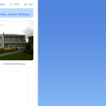
ránek
RSS
Tisk
vka, okres Svitavy
ů
|
1669918889518.jpg