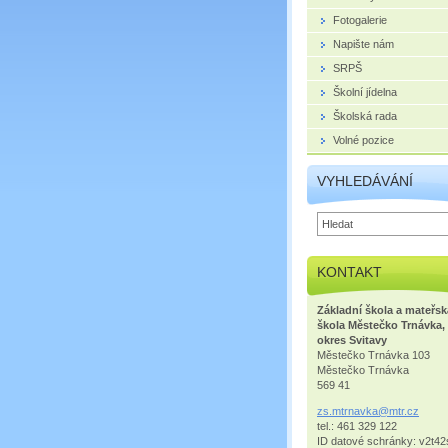
Fotogalerie
Napište nám
SRPŠ
Školní jídelna
Školská rada
Volné pozice
VYHLEDÁVÁNÍ
KONTAKT
Základní škola a mateřsk
škola Městečko Trnávka,
okres Svitavy
Městečko Trnávka 103
Městečko Trnávka
569 41
zs.mtrna
vka@mtr.
cz
tel.: 461 329 122
ID datové schránky: v2t42