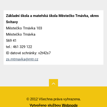
Základní škola a mateřská škola Městečko Trnávka, okres
Svitavy
Městečko Trnávka 103
Městečko Trnávka
569 41
tel.: 461 329 122
ID datové schránky: v2t42s7
zs.mtrna
vka@mtr.
cz
© 2012 Všechna práva vyhrazena.
Vytvořeno službou
Webnode