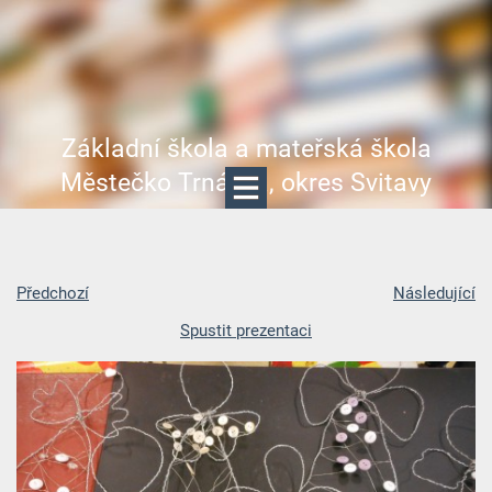
Základní škola a mateřská škola
Městečko Trnávka, okres Svitavy
Předchozí
Následující
Spustit prezentaci