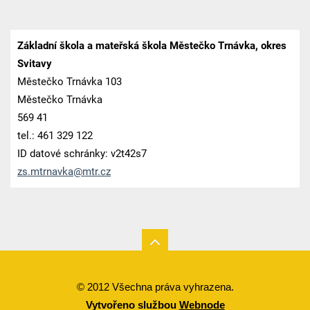
Základní škola a mateřská škola Městečko Trnávka, okres
Svitavy
Městečko Trnávka 103
Městečko Trnávka
569 41
tel.: 461 329 122
ID datové schránky: v2t42s7
zs.mtrna
vka@mtr.
cz
© 2012 Všechna práva vyhrazena.
Vytvořeno službou
Webnode