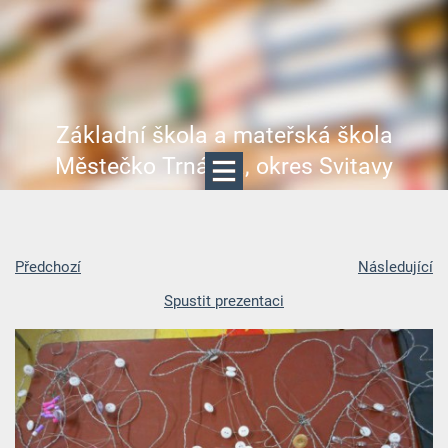
Základní škola a mateřská škola
Městečko Trnávka, okres Svitavy
Předchozí
Následující
Spustit prezentaci