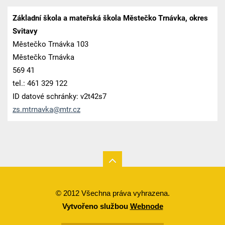
Základní škola a mateřská škola Městečko Trnávka, okres
Svitavy
Městečko Trnávka 103
Městečko Trnávka
569 41
tel.: 461 329 122
ID datové schránky: v2t42s7
zs.mtrna
vka@mtr.
cz
© 2012 Všechna práva vyhrazena.
Vytvořeno službou
Webnode