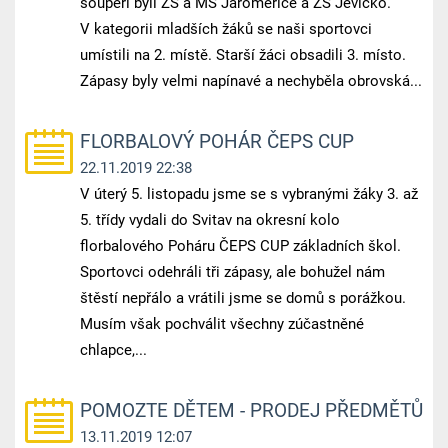
soupeři byli ZŠ a MŠ Jaroměřice a ZŠ Jevíčko.
V kategorii mladších žáků se naši sportovci
umístili na 2. místě. Starší žáci obsadili 3. místo.
Zápasy byly velmi napínavé a nechyběla obrovská...
FLORBALOVÝ POHÁR ČEPS CUP
22.11.2019 22:38
V úterý 5. listopadu jsme se s vybranými žáky 3. až
5. třídy vydali do Svitav na okresní kolo
florbalového Poháru ČEPS CUP základních škol.
Sportovci odehráli tři zápasy, ale bohužel nám
štěstí nepřálo a vrátili jsme se domů s porážkou.
Musím však pochválit všechny zúčastněné
chlapce,...
POMOZTE DĚTEM - PRODEJ PŘEDMĚTŮ
13.11.2019 12:07