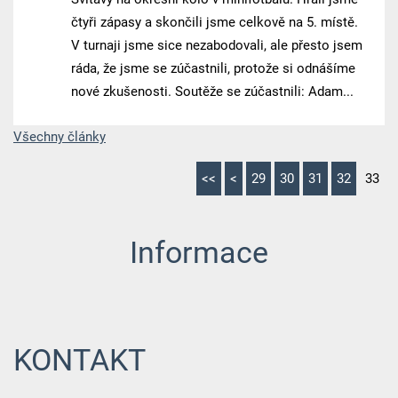
čtyři zápasy a skončili jsme celkově na 5. místě.
V turnaji jsme sice nezabodovali, ale přesto jsem
ráda, že jsme se zúčastnili, protože si odnášíme
nové zkušenosti. Soutěže se zúčastnili: Adam...
Všechny články
<<
<
29
30
31
32
33
Informace
KONTAKT