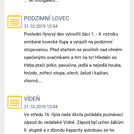
... ve fotogalerii...
PODZIMNÍ LOVEC
31.10.2019 15:54
Poslední říjnový den vytvořili žáci 1. - 4. ročníku
smíšené lovecké tlupy a vyrazili na podzimní
stopovanou. Před startem se posilnili nad ohněm
opečenými svačinkami a hrrr na to! Hledalo se
třeba ptačí pírko, pavučina, jedlá a nejedlá houba,
hnízdo, zvířecí stopa, ořech, žalud i kaštan,
choroš,...
VÍDEŇ
21.10.2019 13:04
Ve středu 16. října naše škola pořádala poznávací
zájezd do nedaleké Vídně. Zájezd byl určen žákům
II. stupně a z důvodu kapacity autobusu se ho