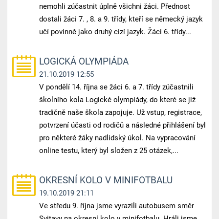
nemohli zúčastnit úplně všichni žáci. Přednost
dostali žáci 7. , 8. a 9. třídy, kteří se německý jazyk
učí povinně jako druhý cizí jazyk. Žáci 6. třídy...
LOGICKÁ OLYMPIÁDA
21.10.2019 12:55
V pondělí 14. října se žáci 6. a 7. třídy zúčastnili
školního kola Logické olympiády, do které se již
tradičně naše škola zapojuje. Už vstup, registrace,
potvrzení účasti od rodičů a následné přihlášení byl
pro některé žáky nadlidský úkol. Na vypracování
online testu, který byl složen z 25 otázek,...
OKRESNÍ KOLO V MINIFOTBALU
19.10.2019 21:11
Ve středu 9. října jsme vyrazili autobusem směr
Svitavy na okresní kolo v minifotbalu. Hráli jsme