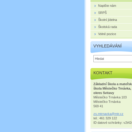
Napište nám
SRPŠ
Školní jídelna
Školská rada
Volné pozice
VYHLEDÁVÁNÍ
KONTAKT
Základní škola a mateřsk
škola Městečko Trnávka,
okres Svitavy
Městečko Trnávka 103
Městečko Trnávka
569 41
zs.mtrna
vka@mtr.
cz
tel.: 461 329 122
ID datové schránky: v2t42