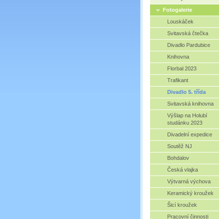
Fotogalerie
Louskáček
Svitavská čtečka
Divadlo Pardubice
Knihovna
Florbal 2023
Trafikant
Divadlo 5. třída
Svitavská knihovna
Výšlap na Holubí
studánku 2023
Divadelní expedice
Soutěž NJ
Bohdalov
Česká vlajka
Výtvarná výchova
Keramický kroužek
Šicí kroužek
Pracovní činnosti