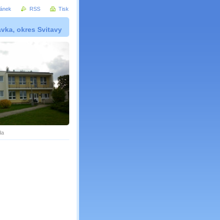
ránek
RSS
Tisk
vka, okres Svitavy
da