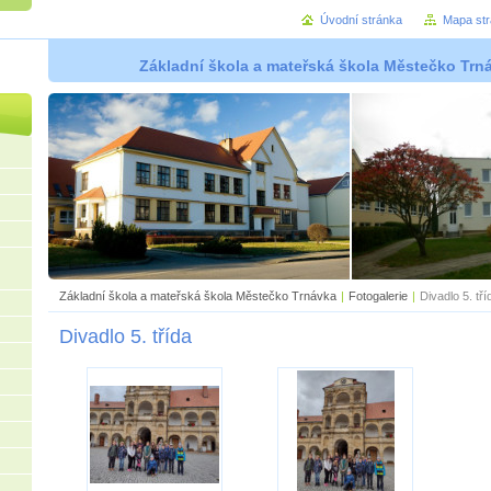
Úvodní stránka
Mapa st
Základní škola a mateřská škola Městečko Trná
Základní škola a mateřská škola Městečko Trnávka
|
Fotogalerie
|
Divadlo 5. tří
Divadlo 5. třída