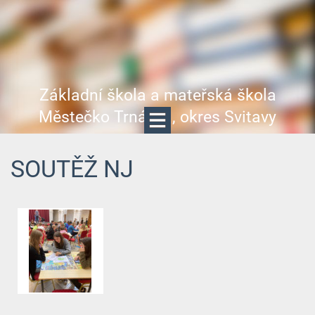
Základní škola a mateřská škola
Městečko Trnávka, okres Svitavy
SOUTĚŽ NJ