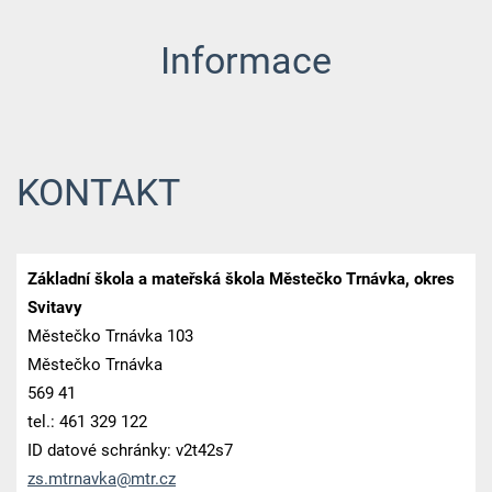
Informace
KONTAKT
Základní škola a mateřská škola Městečko Trnávka, okres
Svitavy
Městečko Trnávka 103
Městečko Trnávka
569 41
tel.: 461 329 122
ID datové schránky: v2t42s7
zs.mtrna
vka@mtr.
cz