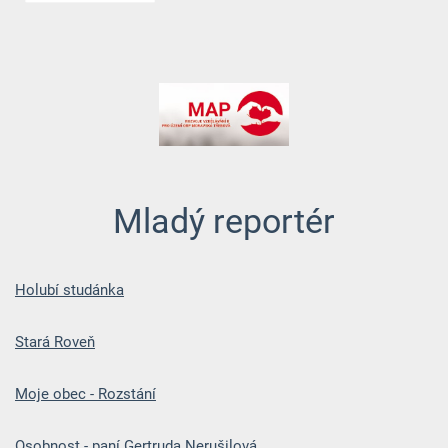
Mladý reportér
Holubí studánka
Stará Rov
eň
Moje obec - Rozstání
Osobnost - paní Gertruda Nerušilová