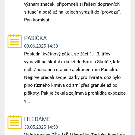
význam značek, připomněli si řešení dopravních
situací a poté už na kolech vyrazili do “provozu”.
Pan komisař...
PASÍČKA
03.06.2025 14:30
Poslední květnový pátek se žáci 1. - 3. třídy
vypravili na školní exkurzi do Boru u Skutče, kde
sídlí Záchranná stanice a ekocentrum Pasíčka.
Nejprve předali svoje dárky pro zvířata, což bylo
plno různého krmiva od zrní přes granule až po
piškoty. Pak je čekala zajímavá prohlídka expozice
s...
HLEDÁME
30.05.2025 14:53
Volné pozice ZŠ a MŠ Městečko Trnávka hledá do