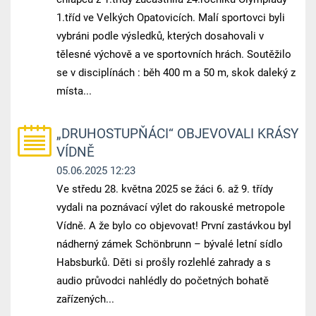
1.tříd ve Velkých Opatovicích. Malí sportovci byli
vybráni podle výsledků, kterých dosahovali v
tělesné výchově a ve sportovních hrách. Soutěžilo
se v disciplínách : běh 400 m a 50 m, skok daleký z
místa...
„DRUHOSTUPŇÁCI“ OBJEVOVALI KRÁSY
VÍDNĚ
05.06.2025 12:23
Ve středu 28. května 2025 se žáci 6. až 9. třídy
vydali na poznávací výlet do rakouské metropole
Vídně. A že bylo co objevovat! První zastávkou byl
nádherný zámek Schönbrunn – bývalé letní sídlo
Habsburků. Děti si prošly rozlehlé zahrady a s
audio průvodci nahlédly do početných bohatě
zařízených...