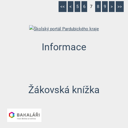
<<
<
5
6
7
8
9
>
>>
Informace
Žákovská knížka