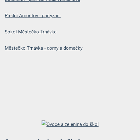
Přední Arnoštov - partyzáni
Sokol Městečko Trnávka
Městečko Trnávka - domy a domečky