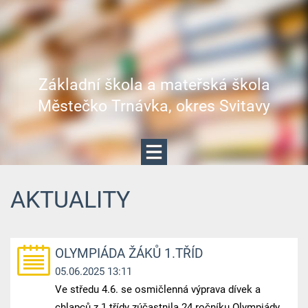
Základní škola a mateřská škola
Městečko Trnávka, okres Svitavy
AKTUALITY
OLYMPIÁDA ŽÁKŮ 1.TŘÍD
05.06.2025 13:11
Ve středu 4.6. se osmičlenná výprava dívek a
chlapců z 1.třídy zúčastnila 24.ročníku Olympiády