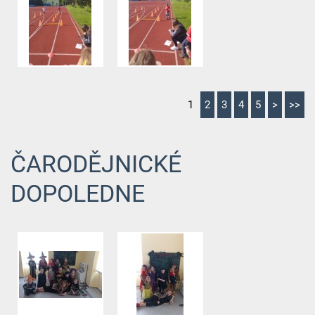
1
2
3
4
5
>
>>
ČARODĚJNICKÉ
DOPOLEDNE