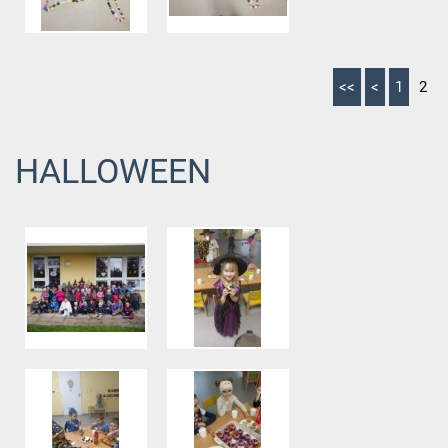
<<
<
1
2
HALLOWEEN