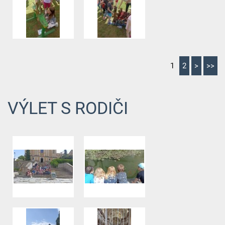
1
2
>
>>
VÝLET S RODIČI