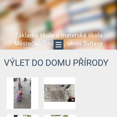
Základní škola a mateřská škola
Městečko Trnávka, okres Svitavy
VÝLET DO DOMU PŘÍRODY