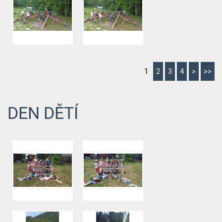
1
2
3
4
>
>>
DEN DĚTÍ