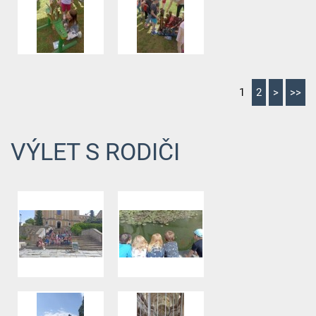
1
2
>
>>
VÝLET S RODIČI