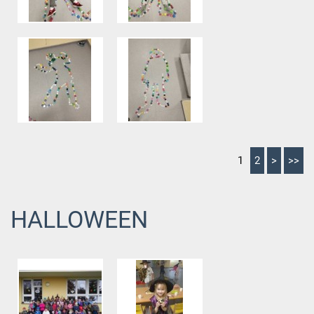
1
2
>
>>
HALLOWEEN