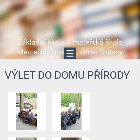
Základní škola a mateřská škola
Městečko Trnávka, okres Svitavy
VÝLET DO DOMU PŘÍRODY