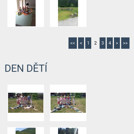
<<
<
1
2
3
4
>
>>
DEN DĚTÍ