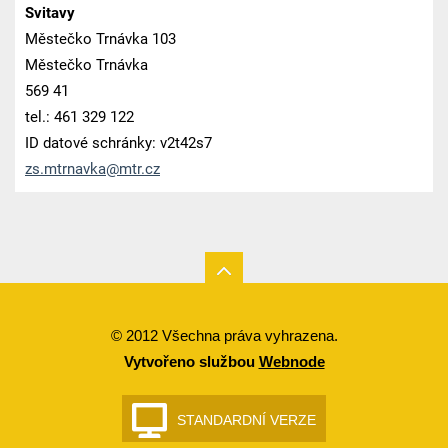
Svitavy
Městečko Trnávka 103
Městečko Trnávka
569 41
tel.: 461 329 122
ID datové schránky: v2t42s7
zs.mtrna
vka@mtr.
cz
© 2012 Všechna práva vyhrazena.
Vytvořeno službou
Webnode
STANDARDNÍ VERZE