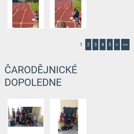
1
2
3
4
5
>
>>
ČARODĚJNICKÉ
DOPOLEDNE