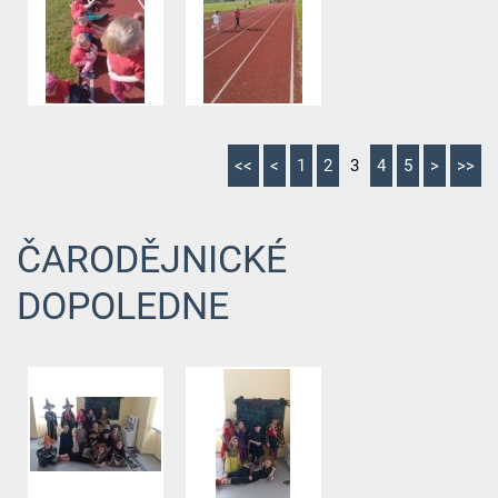
<<
<
1
2
3
4
5
>
>>
ČARODĚJNICKÉ
DOPOLEDNE