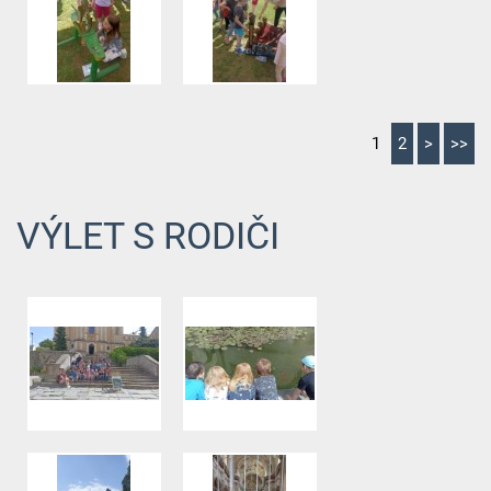
1
2
>
>>
VÝLET S RODIČI