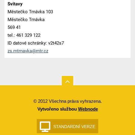
Svitavy
Městečko Trnávka 103
Městečko Trnávka
569 41
tel.: 461 329 122
ID datové schránky: v2t42s7
zs.mtrna
vka@mtr.
cz
© 2012 Všechna práva vyhrazena.
Vytvořeno službou
Webnode
STANDARDNÍ VERZE