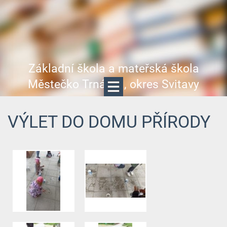
Základní škola a mateřská škola
Městečko Trnávka, okres Svitavy
VÝLET DO DOMU PŘÍRODY