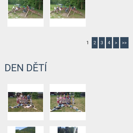
1
2
3
4
>
>>
DEN DĚTÍ