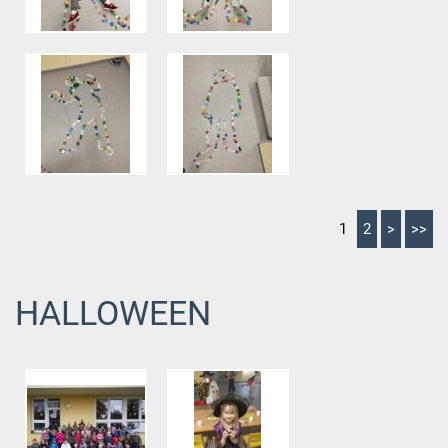
1
2
>
>>
HALLOWEEN