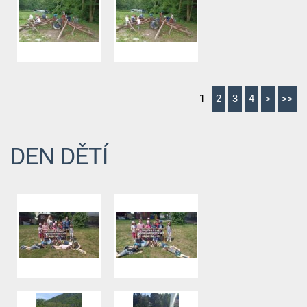
1
2
3
4
>
>>
DEN DĚTÍ