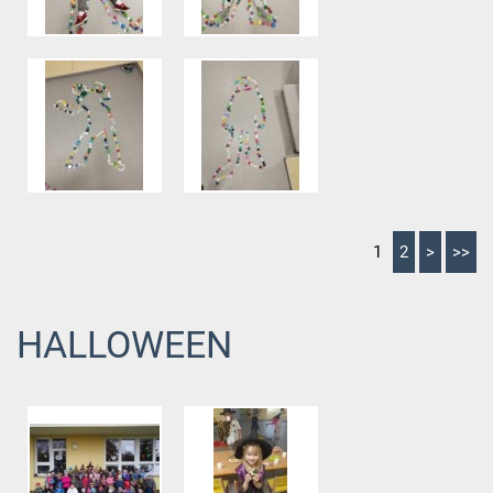
1
2
>
>>
HALLOWEEN