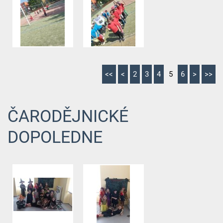
<<
<
2
3
4
5
6
>
>>
ČARODĚJNICKÉ
DOPOLEDNE