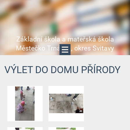
Základní škola a mateřská škola
Městečko Trnávka, okres Svitavy
VÝLET DO DOMU PŘÍRODY