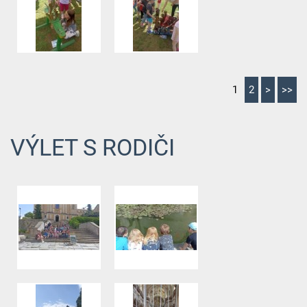
1
2
>
>>
VÝLET S RODIČI