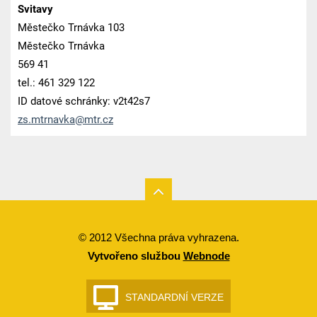
Svitavy
Městečko Trnávka 103
Městečko Trnávka
569 41
tel.: 461 329 122
ID datové schránky: v2t42s7
zs.mtrna
vka@mtr.
cz
© 2012 Všechna práva vyhrazena.
Vytvořeno službou
Webnode
STANDARDNÍ VERZE